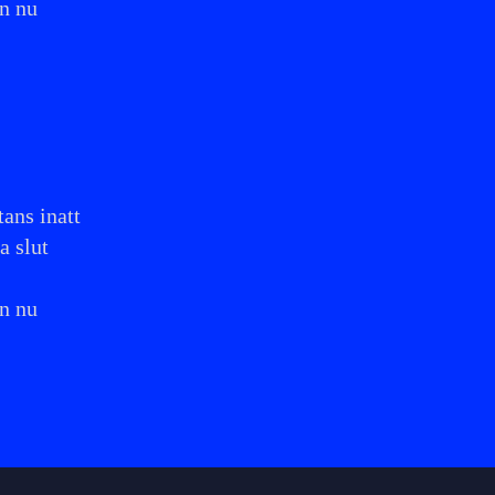
en nu
tans inatt
a slut
en nu